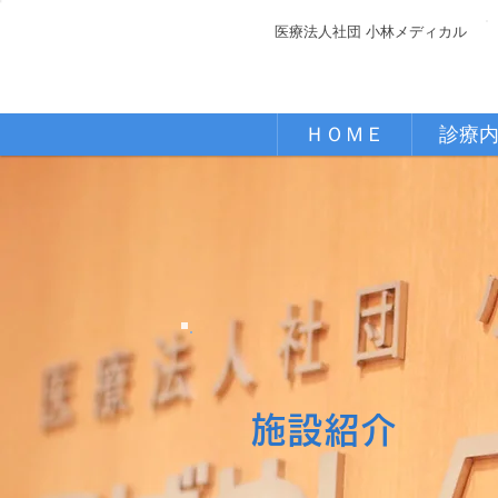
医療法人社団 小林メディカル
ＨＯＭＥ
診療
施設紹介