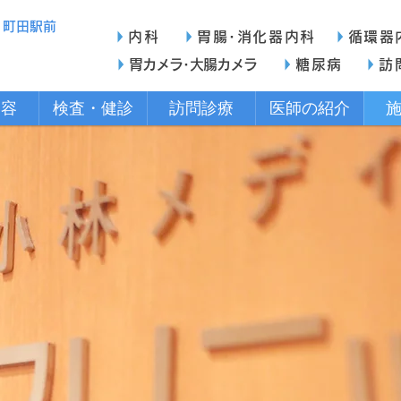
町田駅前
内科
胃腸･消化器内科
循環器
胃カメラ･大腸カメラ
糖尿病
訪
内容
検査・健診
訪問診療
医師の紹介